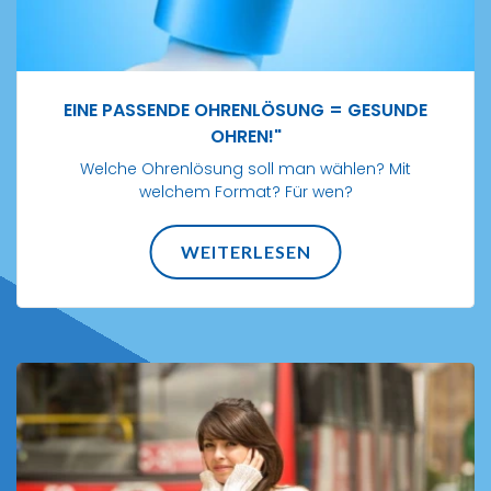
EINE PASSENDE OHRENLÖSUNG = GESUNDE
OHREN!"
Welche Ohrenlösung soll man wählen? Mit
welchem Format? Für wen?
WEITERLESEN