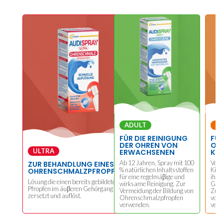
ADULT
J
FÜR DIE REINIGUNG
FÜR
DER OHREN VON
OH
ULTRA
ERWACHSENEN
KI
Ab 12 Jahren, Spray mit 100
Von 
ZUR BEHANDLUNG EINES
% natürlichen Inhaltsstoffen
Kind
OHRENSCHMALZPFROPFENS
für eine regelmäβige und
ihre
Lösung die einen bereits gebildeten
wirksame Reinigung. Zur
Gehö
Pfropfen im äuβeren Gehörgang
Vermeidung der Bildung von
Zur 
zersetzt und auflöst.
Ohrenschmalzpfropfen
von 
verwenden.
verw